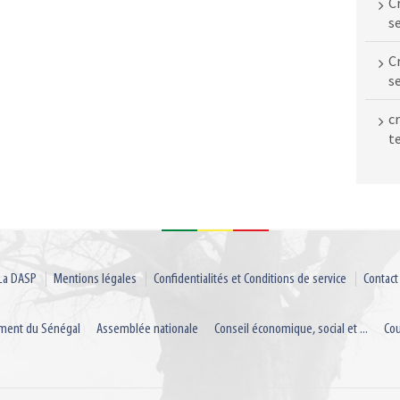
C
s
C
s
c
te
La DASP
Mentions légales
Confidentialités et Conditions de service
Contact
ment du Sénégal
Assemblée nationale
Conseil économique, social et ...
Co