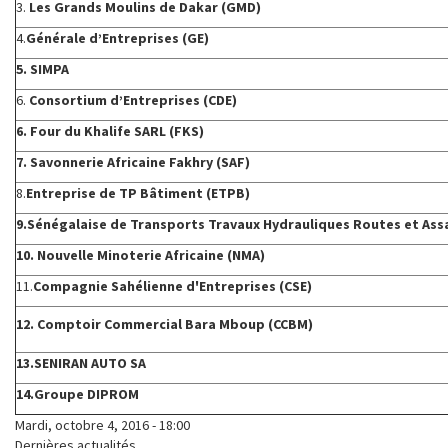
3.
Les Grands Moulins de Dakar (GMD)
4.
Générale d’Entreprises (GE)
5. SIMPA
6.
Consortium d’Entreprises (CDE)
6. Four du Khalife SARL (FKS)
7. Savonnerie Africaine Fakhry (SAF)
8.
Entreprise de TP Bâtiment (ETPB)
9.Sénégalaise de Transports Travaux Hydrauliques Routes et As
10. Nouvelle Minoterie Africaine (NMA)
11.
Compagnie Sahélienne d'Entreprises (CSE)
12. Comptoir Commercial Bara Mboup (CCBM)
13.SENIRAN AUTO SA
14.Groupe DIPROM
Mardi, octobre 4, 2016 - 18:00
Dernières actualités